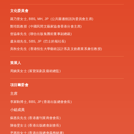
文化委員會
羅乃萱女士, BBS, MH, JP (公共圖書館諮詢委員會主席)
鄭培凱教授 (中國民間文藝家協會香港分會主席)
曾協泰先生 (聯合出版集團前董事副總裁)
盧永雄先生, SBS, JP (巴士的報社長)
吳秋全先生 (香港恒生大學藝術設計系及文創產業系兼任教授)
策展人
周婉美女士 (展覽策劃及藝術總監)
項目籌委會
主席
李家駒博士, BBS, JP (香港出版總會會長)
小組成員
蘇惠良先生 (香港書刊業商會會長)
陳儉雯女士 (香港出版總會副會長)
尹惠玲女士 (香港出版總會義務秘書)