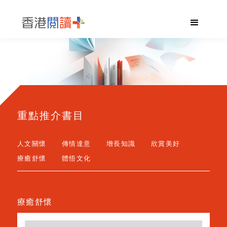
重點推介書目
人文關懷
傳情達意
增長知識
欣賞美好
療癒舒懷
體悟文化
療癒舒懷