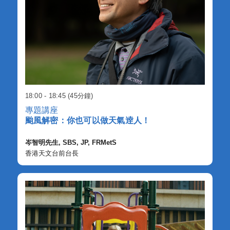
18:00 - 18:45 (45分鐘)
專題講座
颱風解密：你也可以做天氣逹人！
岑智明先生, SBS, JP, FRMetS
香港天文台前台長